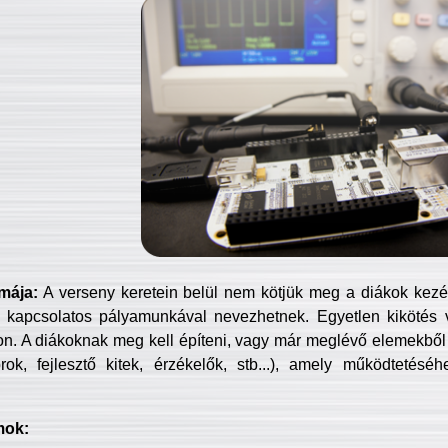
mája:
A verseny keretein belül nem kötjük meg a diákok kezét 
 kapcsolatos pályamunkával nevezhetnek. Egyetlen kikötés 
jon. A diákoknak meg kell építeni, vagy már meglévő elemekből ö
ok, fejlesztő kitek, érzékelők, stb...), amely működtetésé
mok: