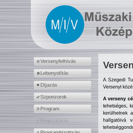
Versenyfelhívás
Versen
Lebonyolítás
A Szegedi Tu
Díjazás
Versenyt közé
Szponzorok
A verseny cél
tehetséges, k
Program
kerülhetnek 
hallgatóivá 
Regisztráció
tehetséggondo
Programbizottság