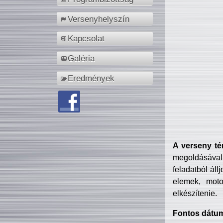
Versenyhelyszín
Kapcsolat
Galéria
Eredmények
A verseny té
megoldásával
feladatból áll
elemek, motor
elkészítenie.
Fontos dátu