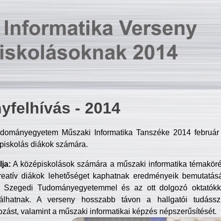
yfelhívás - 2014
dományegyetem Műszaki Informatika Tanszéke 2014 február 2
piskolás diákok számára.
ja:
A középiskolások számára a műszaki informatika témakör
reatív diákok lehetőséget kaphatnak eredményeik bemutatásá
a Szegedi Tudományegyetemmel és az ott dolgozó oktatókka
válhatnak. A verseny hosszabb távon a hallgatói tudásszi
zást, valamint a műszaki informatikai képzés népszerűsítését.