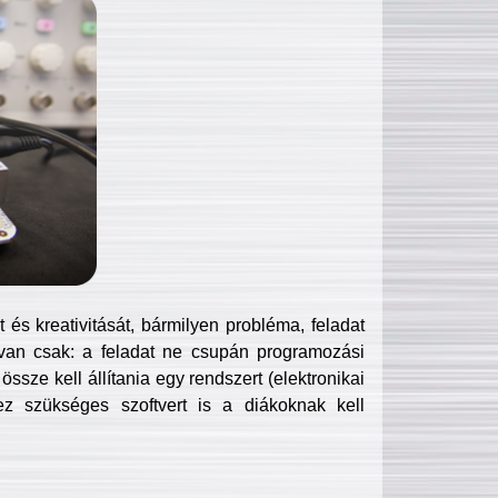
és kreativitását, bármilyen probléma, feladat
van csak: a feladat ne csupán programozási
ssze kell állítania egy rendszert (elektronikai
hez szükséges szoftvert is a diákoknak kell