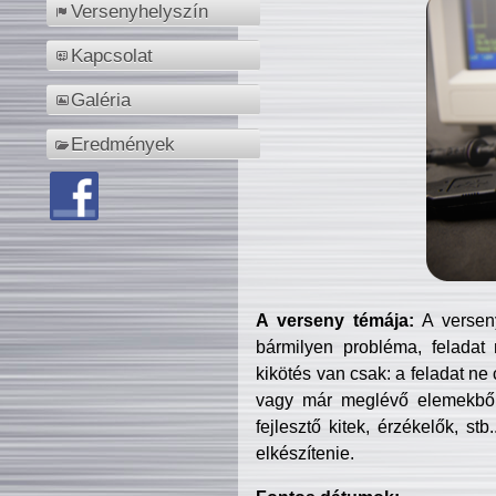
Versenyhelyszín
Kapcsolat
Galéria
Eredmények
A verseny témája:
A verseny
bármilyen probléma, feladat
kikötés van csak: a feladat ne
vagy már meglévő elemekből ö
fejlesztő kitek, érzékelők, st
elkészítenie.