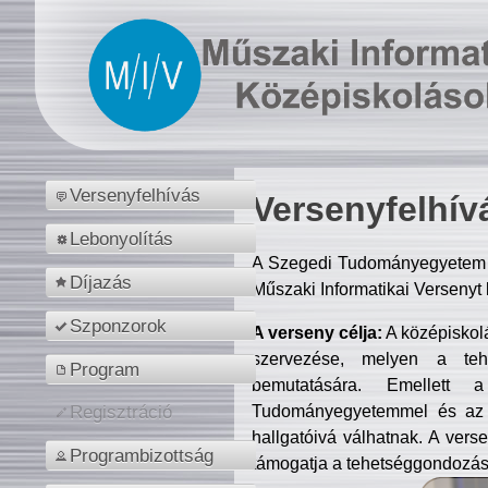
Versenyfelhívás
Versenyfelhív
Lebonyolítás
A Szegedi Tudományegyetem M
Díjazás
Műszaki Informatikai Versenyt
Szponzorok
A verseny célja:
A középiskol
szervezése, melyen a tehe
Program
bemutatására. Emellett 
Tudományegyetemmel és az o
Regisztráció
hallgatóivá válhatnak. A verse
Programbizottság
támogatja a tehetséggondozást