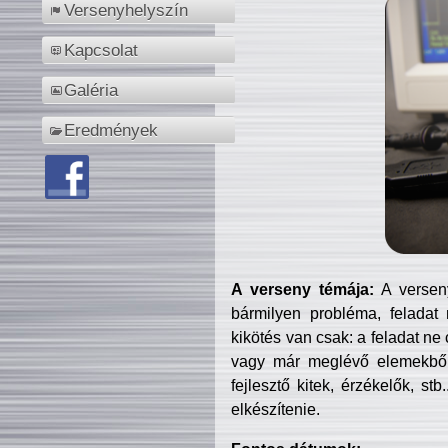
Versenyhelyszín
Kapcsolat
Galéria
Eredmények
A verseny témája:
A verseny
bármilyen probléma, feladat
kikötés van csak: a feladat ne
vagy már meglévő elemekből ö
fejlesztő kitek, érzékelők, st
elkészítenie.