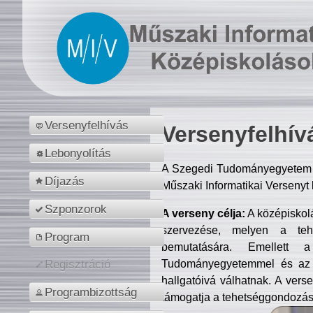
Versenyfelhívás
Versenyfelhív
Lebonyolítás
A Szegedi Tudományegyetem M
Díjazás
Műszaki Informatikai Versenyt
Szponzorok
A verseny célja:
A középiskol
szervezése, melyen a tehe
Program
bemutatására. Emellett 
Tudományegyetemmel és az o
Regisztráció
hallgatóivá válhatnak. A verse
Programbizottság
támogatja a tehetséggondozást