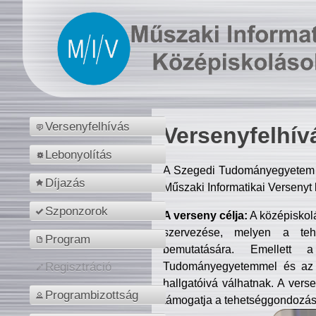
Versenyfelhívás
Versenyfelhív
Lebonyolítás
A Szegedi Tudományegyetem M
Díjazás
Műszaki Informatikai Versenyt
Szponzorok
A verseny célja:
A középiskol
szervezése, melyen a tehe
Program
bemutatására. Emellett 
Tudományegyetemmel és az o
Regisztráció
hallgatóivá válhatnak. A verse
Programbizottság
támogatja a tehetséggondozást