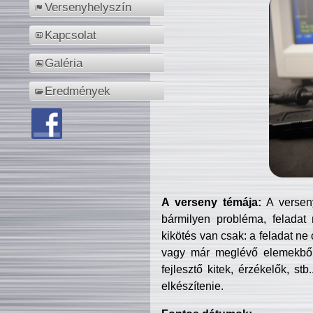
Versenyhelyszín
Kapcsolat
Galéria
Eredmények
A verseny témája:
A verseny
bármilyen probléma, feladat
kikötés van csak: a feladat ne
vagy már meglévő elemekből ö
fejlesztő kitek, érzékelők, st
elkészítenie.