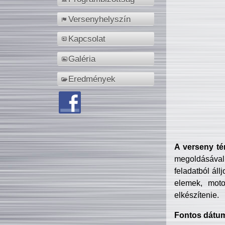
Versenyhelyszín
Kapcsolat
Galéria
Eredmények
A verseny té
megoldásával
feladatból áll
elemek, motor
elkészítenie.
Fontos dátu