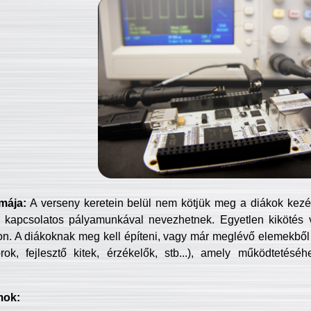
mája:
A verseny keretein belül nem kötjük meg a diákok kezét 
 kapcsolatos pályamunkával nevezhetnek. Egyetlen kikötés 
jon. A diákoknak meg kell építeni, vagy már meglévő elemekből ö
ok, fejlesztő kitek, érzékelők, stb...), amely működtetésé
mok: