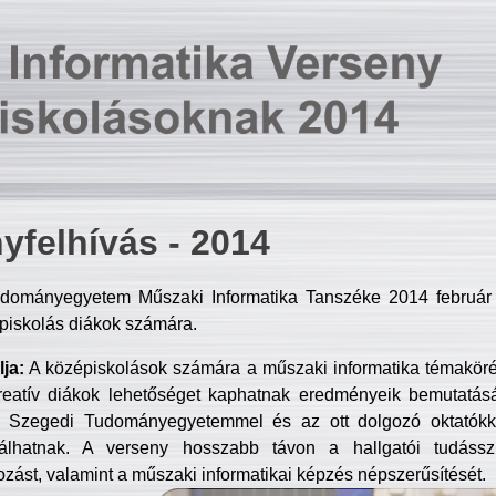
yfelhívás - 2014
dományegyetem Műszaki Informatika Tanszéke 2014 február 2
piskolás diákok számára.
ja:
A középiskolások számára a műszaki informatika témakör
reatív diákok lehetőséget kaphatnak eredményeik bemutatásá
a Szegedi Tudományegyetemmel és az ott dolgozó oktatókka
válhatnak. A verseny hosszabb távon a hallgatói tudásszi
zást, valamint a műszaki informatikai képzés népszerűsítését.