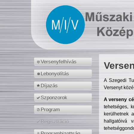
Versenyfelhívás
Versen
Lebonyolítás
A Szegedi Tu
Díjazás
Versenyt közé
Szponzorok
A verseny cél
tehetséges, k
Program
kerülhetnek 
hallgatóivá 
Regisztráció
tehetséggondo
Programbizottság