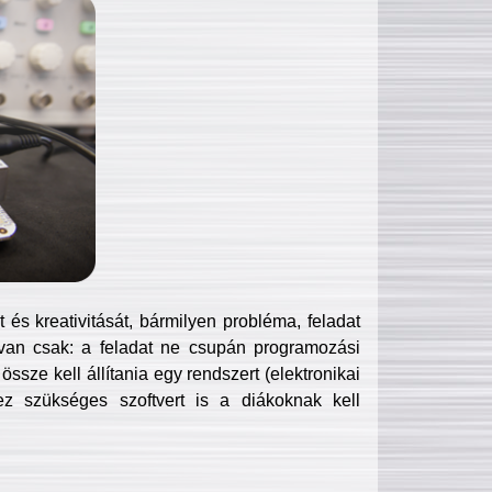
és kreativitását, bármilyen probléma, feladat
van csak: a feladat ne csupán programozási
ssze kell állítania egy rendszert (elektronikai
hez szükséges szoftvert is a diákoknak kell