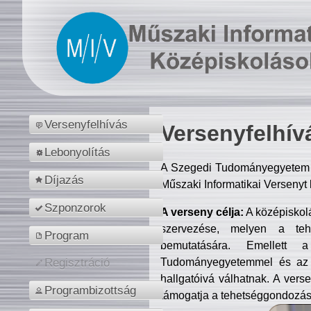
Versenyfelhívás
Versenyfelhív
Lebonyolítás
A Szegedi Tudományegyetem M
Díjazás
Műszaki Informatikai Versenyt
Szponzorok
A verseny célja:
A középiskol
szervezése, melyen a tehe
Program
bemutatására. Emellett 
Tudományegyetemmel és az o
Regisztráció
hallgatóivá válhatnak. A verse
Programbizottság
támogatja a tehetséggondozást