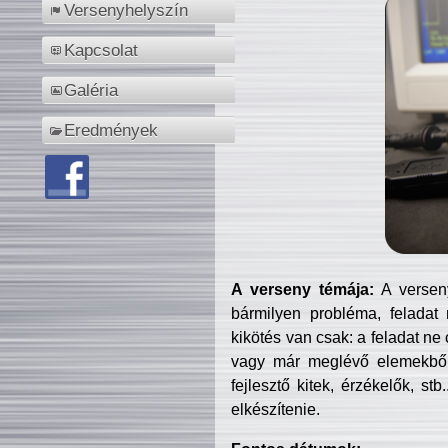
Versenyhelyszín
Kapcsolat
Galéria
Eredmények
A verseny témája:
A verseny
bármilyen probléma, feladat
kikötés van csak: a feladat ne
vagy már meglévő elemekből ö
fejlesztő kitek, érzékelők, st
elkészítenie.