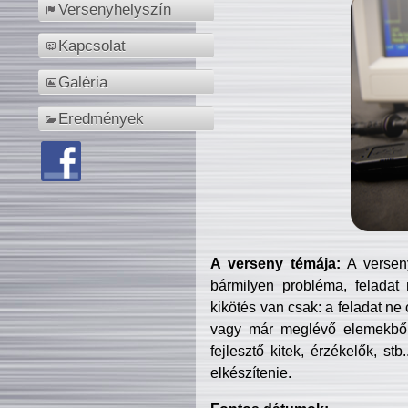
Versenyhelyszín
Kapcsolat
Galéria
Eredmények
A verseny témája:
A verseny
bármilyen probléma, feladat
kikötés van csak: a feladat ne
vagy már meglévő elemekből ö
fejlesztő kitek, érzékelők, st
elkészítenie.