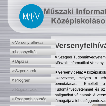
Versenyfelhívás
Versenyfelhív
Lebonyolítás
A Szegedi Tudományegyetem M
Díjazás
Műszaki Informatikai Versenyt
Szponzorok
A verseny célja:
A középiskol
szervezése, melyen a tehe
Program
bemutatására. Emellett 
Tudományegyetemmel és az o
Regisztráció
hallgatóivá válhatnak. A verse
Programbizottság
támogatja a tehetséggondozást