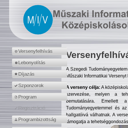
Versenyfelhívás
Versenyfelhív
Lebonyolítás
A Szegedi Tudományegyetem M
Díjazás
Műszaki Informatikai Versenyt
Szponzorok
A verseny célja:
A középiskol
szervezése, melyen a tehe
Program
bemutatására. Emellett 
Tudományegyetemmel és az o
Regisztráció
hallgatóivá válhatnak. A verse
Programbizottság
támogatja a tehetséggondozást