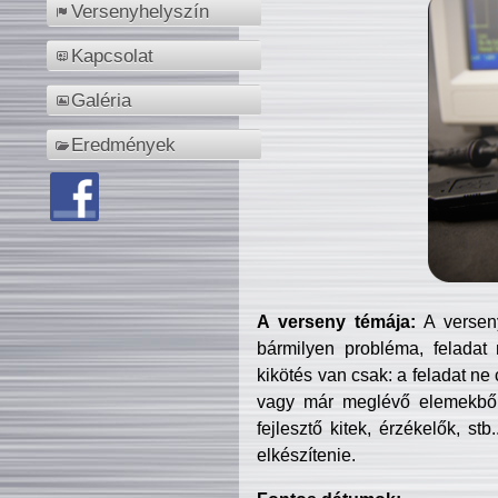
Versenyhelyszín
Kapcsolat
Galéria
Eredmények
A verseny témája:
A verseny
bármilyen probléma, feladat
kikötés van csak: a feladat ne
vagy már meglévő elemekből ö
fejlesztő kitek, érzékelők, st
elkészítenie.