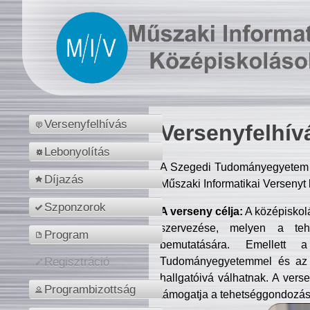
Versenyfelhívás
Versenyfelhív
Lebonyolítás
A Szegedi Tudományegyetem M
Díjazás
Műszaki Informatikai Versenyt
Szponzorok
A verseny célja:
A középiskol
szervezése, melyen a tehe
Program
bemutatására. Emellett 
Tudományegyetemmel és az o
Regisztráció
hallgatóivá válhatnak. A verse
Programbizottság
támogatja a tehetséggondozást