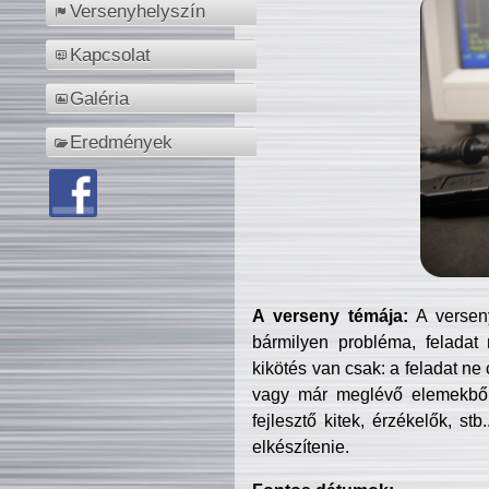
Versenyhelyszín
Kapcsolat
Galéria
Eredmények
A verseny témája:
A verseny
bármilyen probléma, feladat
kikötés van csak: a feladat ne
vagy már meglévő elemekből ö
fejlesztő kitek, érzékelők, st
elkészítenie.