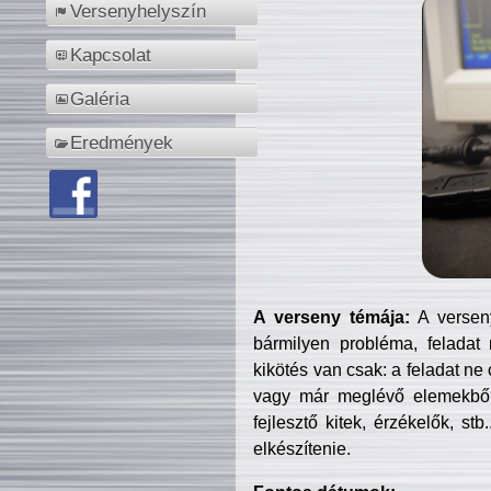
Versenyhelyszín
Kapcsolat
Galéria
Eredmények
A verseny témája:
A verseny
bármilyen probléma, feladat
kikötés van csak: a feladat ne
vagy már meglévő elemekből ö
fejlesztő kitek, érzékelők, st
elkészítenie.