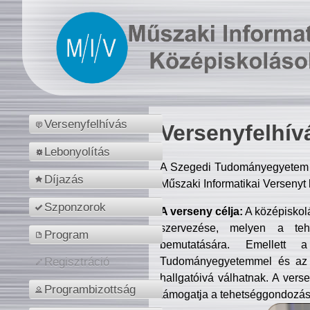
Versenyfelhívás
Versenyfelhív
Lebonyolítás
A Szegedi Tudományegyetem M
Díjazás
Műszaki Informatikai Versenyt
Szponzorok
A verseny célja:
A középiskol
szervezése, melyen a tehe
Program
bemutatására. Emellett 
Tudományegyetemmel és az o
Regisztráció
hallgatóivá válhatnak. A verse
Programbizottság
támogatja a tehetséggondozást