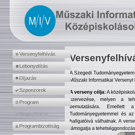
Versenyfelhívás
Versenyfelhív
Lebonyolítás
A Szegedi Tudományegyetem M
Díjazás
Műszaki Informatikai Versenyt
Szponzorok
A verseny célja:
A középiskol
szervezése, melyen a tehe
Program
bemutatására. Emellett 
Tudományegyetemmel és az o
Regisztráció
hallgatóivá válhatnak. A verse
Programbizottság
támogatja a tehetséggondozást