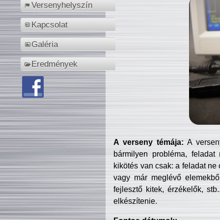
Versenyhelyszín
Kapcsolat
Galéria
Eredmények
A verseny témája:
A verseny
bármilyen probléma, feladat
kikötés van csak: a feladat ne
vagy már meglévő elemekből ö
fejlesztő kitek, érzékelők, st
elkészítenie.