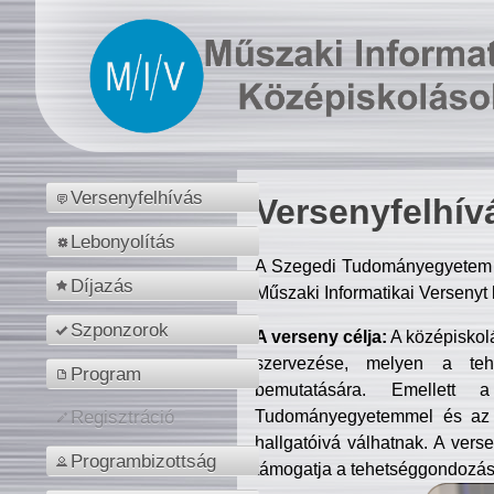
Versenyfelhívás
Versenyfelhív
Lebonyolítás
A Szegedi Tudományegyetem M
Díjazás
Műszaki Informatikai Versenyt
Szponzorok
A verseny célja:
A középiskol
szervezése, melyen a tehe
Program
bemutatására. Emellett 
Tudományegyetemmel és az o
Regisztráció
hallgatóivá válhatnak. A verse
Programbizottság
támogatja a tehetséggondozást