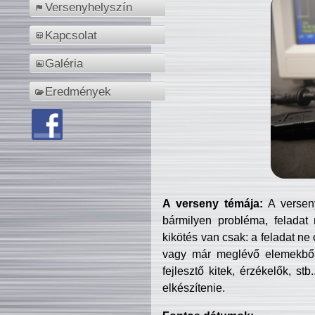
Versenyhelyszín
Kapcsolat
Galéria
Eredmények
A verseny témája:
A verseny
bármilyen probléma, feladat
kikötés van csak: a feladat ne
vagy már meglévő elemekből ö
fejlesztő kitek, érzékelők, st
elkészítenie.