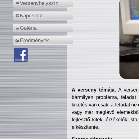
Versenyhelyszín
Kapcsolat
Galéria
Eredmények
A verseny témája:
A verseny
bármilyen probléma, feladat
kikötés van csak: a feladat ne
vagy már meglévő elemekből ö
fejlesztő kitek, érzékelők, st
elkészítenie.