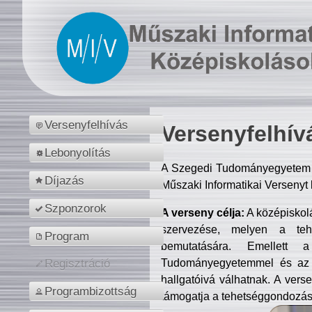
Versenyfelhívás
Versenyfelhív
Lebonyolítás
A Szegedi Tudományegyetem M
Díjazás
Műszaki Informatikai Versenyt
Szponzorok
A verseny célja:
A középiskol
szervezése, melyen a tehe
Program
bemutatására. Emellett 
Tudományegyetemmel és az o
Regisztráció
hallgatóivá válhatnak. A verse
Programbizottság
támogatja a tehetséggondozást