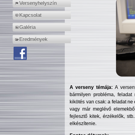
Versenyhelyszín
Kapcsolat
Galéria
Eredmények
A verseny témája:
A verseny
bármilyen probléma, feladat
kikötés van csak: a feladat ne
vagy már meglévő elemekből ö
fejlesztő kitek, érzékelők, st
elkészítenie.