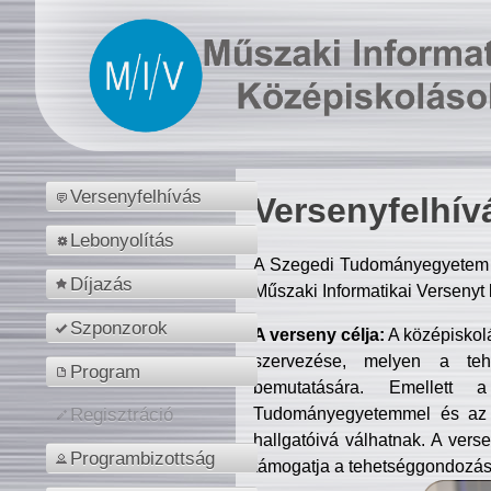
Versenyfelhívás
Versenyfelhív
Lebonyolítás
A Szegedi Tudományegyetem M
Díjazás
Műszaki Informatikai Versenyt
Szponzorok
A verseny célja:
A középiskol
szervezése, melyen a tehe
Program
bemutatására. Emellett 
Tudományegyetemmel és az o
Regisztráció
hallgatóivá válhatnak. A verse
Programbizottság
támogatja a tehetséggondozást