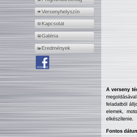
Versenyhelyszín
Kapcsolat
Galéria
Eredmények
A verseny té
megoldásával
feladatból áll
elemek, motor
elkészítenie.
Fontos dátu