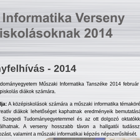
yfelhívás - 2014
dományegyetem Műszaki Informatika Tanszéke 2014 február 2
piskolás diákok számára.
ja:
A középiskolások számára a műszaki informatika témakör
reatív diákok lehetőséget kaphatnak eredményeik bemutatásá
a Szegedi Tudományegyetemmel és az ott dolgozó oktatókka
válhatnak. A verseny hosszabb távon a hallgatói tudásszi
zást, valamint a műszaki informatikai képzés népszerűsítését.