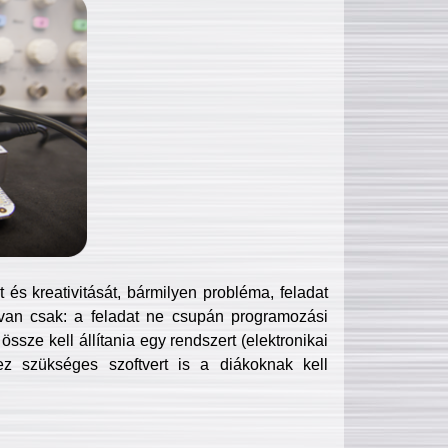
és kreativitását, bármilyen probléma, feladat
van csak: a feladat ne csupán programozási
ssze kell állítania egy rendszert (elektronikai
hez szükséges szoftvert is a diákoknak kell