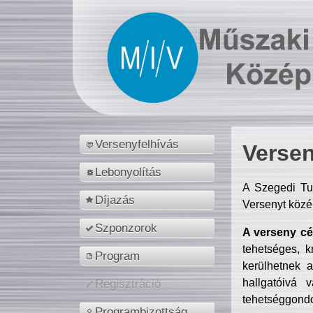
Versenyfelhívás
Versen
Lebonyolítás
A Szegedi Tu
Díjazás
Versenyt közé
Szponzorok
A verseny cél
tehetséges, k
Program
kerülhetnek 
hallgatóivá 
Regisztráció
tehetséggondo
Programbizottság