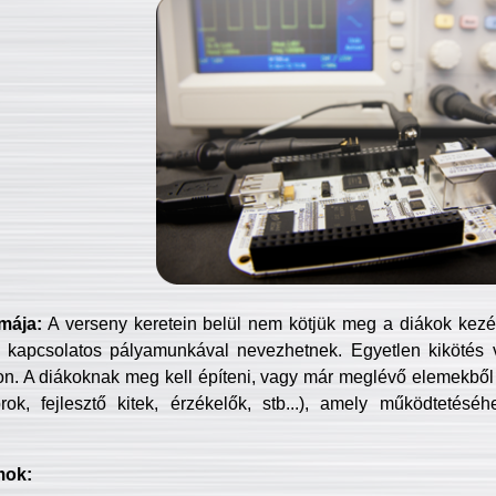
mája:
A verseny keretein belül nem kötjük meg a diákok kezét 
 kapcsolatos pályamunkával nevezhetnek. Egyetlen kikötés 
jon. A diákoknak meg kell építeni, vagy már meglévő elemekből ö
ok, fejlesztő kitek, érzékelők, stb...), amely működtetésé
mok: