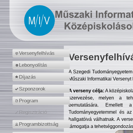
Versenyfelhívás
Versenyfelhív
Lebonyolítás
A Szegedi Tudományegyetem M
Díjazás
Műszaki Informatikai Versenyt
Szponzorok
A verseny célja:
A középiskol
szervezése, melyen a tehe
Program
bemutatására. Emellett 
Tudományegyetemmel és az o
Regisztráció
hallgatóivá válhatnak. A verse
Programbizottság
támogatja a tehetséggondozást