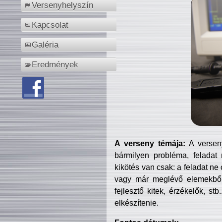
Versenyhelyszín
Kapcsolat
Galéria
Eredmények
A verseny témája:
A verseny
bármilyen probléma, feladat
kikötés van csak: a feladat ne
vagy már meglévő elemekből ö
fejlesztő kitek, érzékelők, st
elkészítenie.