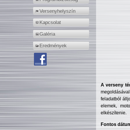
Versenyhelyszín
Kapcsolat
Galéria
Eredmények
A verseny té
megoldásával
feladatból áll
elemek, motor
elkészítenie.
Fontos dátu