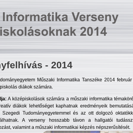
yfelhívás - 2014
dományegyetem Műszaki Informatika Tanszéke 2014 február 2
piskolás diákok számára.
ja:
A középiskolások számára a műszaki informatika témakör
reatív diákok lehetőséget kaphatnak eredményeik bemutatásá
a Szegedi Tudományegyetemmel és az ott dolgozó oktatókka
válhatnak. A verseny hosszabb távon a hallgatói tudásszi
zást, valamint a műszaki informatikai képzés népszerűsítését.