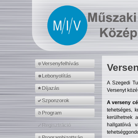
Versenyfelhívás
Versen
Lebonyolítás
A Szegedi Tu
Díjazás
Versenyt közé
Szponzorok
A verseny cél
tehetséges, k
Program
kerülhetnek 
hallgatóivá 
Regisztráció
tehetséggondo
Programbizottság