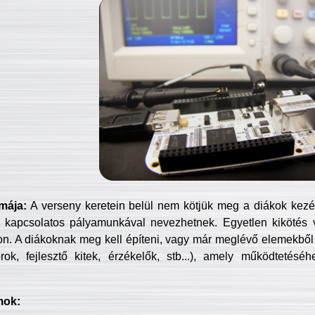
mája:
A verseny keretein belül nem kötjük meg a diákok kezét 
 kapcsolatos pályamunkával nevezhetnek. Egyetlen kikötés 
jon. A diákoknak meg kell építeni, vagy már meglévő elemekből ö
ok, fejlesztő kitek, érzékelők, stb...), amely működtetésé
mok: