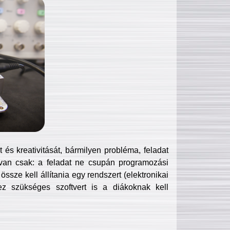
és kreativitását, bármilyen probléma, feladat
van csak: a feladat ne csupán programozási
ssze kell állítania egy rendszert (elektronikai
hez szükséges szoftvert is a diákoknak kell