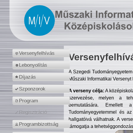
Versenyfelhívás
Versenyfelhív
Lebonyolítás
A Szegedi Tudományegyetem M
Díjazás
Műszaki Informatikai Versenyt
Szponzorok
A verseny célja:
A középiskol
szervezése, melyen a tehe
Program
bemutatására. Emellett 
Tudományegyetemmel és az o
Regisztráció
hallgatóivá válhatnak. A verse
Programbizottság
támogatja a tehetséggondozást