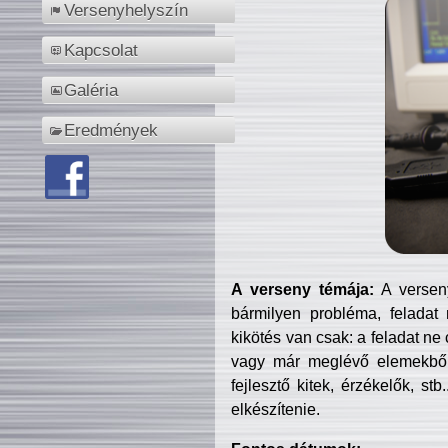
Versenyhelyszín
Kapcsolat
Galéria
Eredmények
A verseny témája:
A verseny
bármilyen probléma, feladat
kikötés van csak: a feladat ne
vagy már meglévő elemekből ö
fejlesztő kitek, érzékelők, st
elkészítenie.