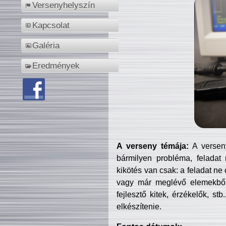
Versenyhelyszín
Kapcsolat
Galéria
Eredmények
A verseny témája:
A verseny
bármilyen probléma, feladat
kikötés van csak: a feladat ne
vagy már meglévő elemekből ö
fejlesztő kitek, érzékelők, st
elkészítenie.