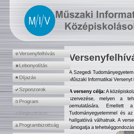
Versenyfelhívás
Versenyfelhív
Lebonyolítás
A Szegedi Tudományegyetem M
Díjazás
Műszaki Informatikai Versenyt
Szponzorok
A verseny célja:
A középiskol
szervezése, melyen a tehe
Program
bemutatására. Emellett 
Tudományegyetemmel és az o
Regisztráció
hallgatóivá válhatnak. A verse
Programbizottság
támogatja a tehetséggondozást