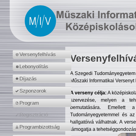
Versenyfelhívás
Versenyfelhív
Lebonyolítás
A Szegedi Tudományegyetem M
Díjazás
Műszaki Informatikai Versenyt
Szponzorok
A verseny célja:
A középiskol
szervezése, melyen a tehe
Program
bemutatására. Emellett 
Tudományegyetemmel és az o
Regisztráció
hallgatóivá válhatnak. A verse
Programbizottság
támogatja a tehetséggondozást