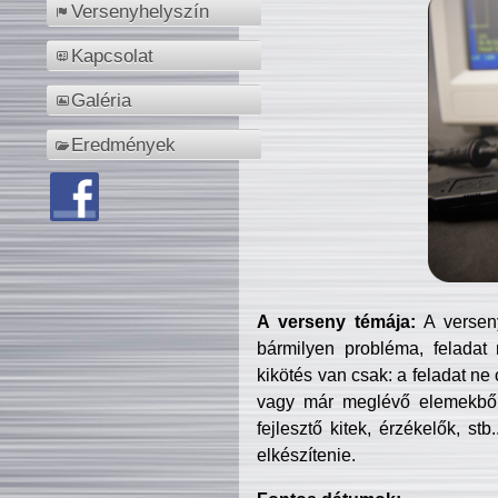
Versenyhelyszín
Kapcsolat
Galéria
Eredmények
A verseny témája:
A verseny
bármilyen probléma, feladat
kikötés van csak: a feladat ne
vagy már meglévő elemekből ö
fejlesztő kitek, érzékelők, st
elkészítenie.