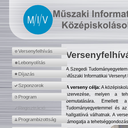
Versenyfelhívás
Versenyfelhív
Lebonyolítás
A Szegedi Tudományegyetem M
Díjazás
Műszaki Informatikai Versenyt
Szponzorok
A verseny célja:
A középiskol
szervezése, melyen a tehe
Program
bemutatására. Emellett 
Tudományegyetemmel és az o
Regisztráció
hallgatóivá válhatnak. A verse
Programbizottság
támogatja a tehetséggondozást