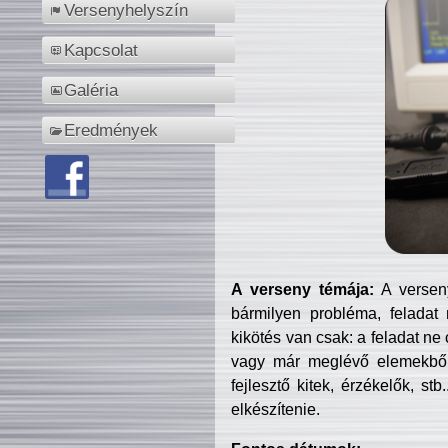
Versenyhelyszín
Kapcsolat
Galéria
Eredmények
A verseny témája:
A verseny
bármilyen probléma, feladat
kikötés van csak: a feladat ne
vagy már meglévő elemekből ö
fejlesztő kitek, érzékelők, st
elkészítenie.