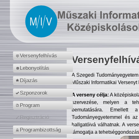
Versenyfelhívás
Versenyfelhív
Lebonyolítás
A Szegedi Tudományegyetem M
Díjazás
Műszaki Informatikai Versenyt
Szponzorok
A verseny célja:
A középiskol
szervezése, melyen a tehe
Program
bemutatására. Emellett 
Tudományegyetemmel és az o
Regisztráció
hallgatóivá válhatnak. A verse
Programbizottság
támogatja a tehetséggondozást