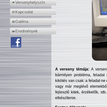
Versenyhelyszín
Kapcsolat
Galéria
Eredmények
A verseny témája:
A verseny
bármilyen probléma, feladat
kikötés van csak: a feladat ne
vagy már meglévő elemekből ö
fejlesztő kitek, érzékelők, st
elkészítenie.