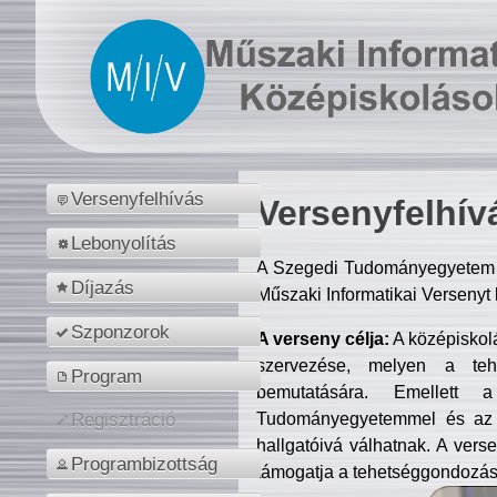
Versenyfelhívás
Versenyfelhív
Lebonyolítás
A Szegedi Tudományegyetem M
Díjazás
Műszaki Informatikai Versenyt
Szponzorok
A verseny célja:
A középiskol
szervezése, melyen a tehe
Program
bemutatására. Emellett 
Tudományegyetemmel és az o
Regisztráció
hallgatóivá válhatnak. A verse
Programbizottság
támogatja a tehetséggondozást