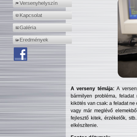
Versenyhelyszín
Kapcsolat
Galéria
Eredmények
A verseny témája:
A verseny
bármilyen probléma, feladat
kikötés van csak: a feladat ne
vagy már meglévő elemekből ö
fejlesztő kitek, érzékelők, st
elkészítenie.