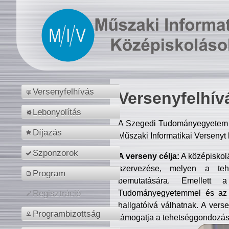
Versenyfelhívás
Versenyfelhív
Lebonyolítás
A Szegedi Tudományegyetem M
Díjazás
Műszaki Informatikai Versenyt
Szponzorok
A verseny célja:
A középiskol
szervezése, melyen a tehe
Program
bemutatására. Emellett 
Tudományegyetemmel és az o
Regisztráció
hallgatóivá válhatnak. A verse
Programbizottság
támogatja a tehetséggondozást