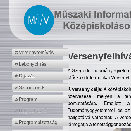
Versenyfelhívás
Versenyfelhív
Lebonyolítás
A Szegedi Tudományegyetem M
Díjazás
Műszaki Informatikai Versenyt
Szponzorok
A verseny célja:
A középiskol
szervezése, melyen a tehe
Program
bemutatására. Emellett 
Tudományegyetemmel és az o
Regisztráció
hallgatóivá válhatnak. A verse
Programbizottság
támogatja a tehetséggondozást