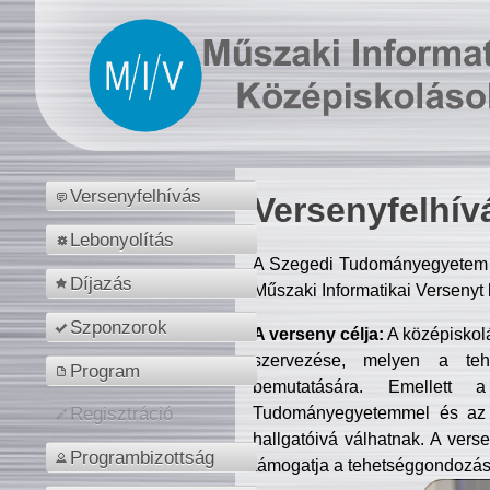
Versenyfelhívás
Versenyfelhív
Lebonyolítás
A Szegedi Tudományegyetem M
Díjazás
Műszaki Informatikai Versenyt
Szponzorok
A verseny célja:
A középiskol
szervezése, melyen a tehe
Program
bemutatására. Emellett 
Tudományegyetemmel és az o
Regisztráció
hallgatóivá válhatnak. A verse
Programbizottság
támogatja a tehetséggondozást