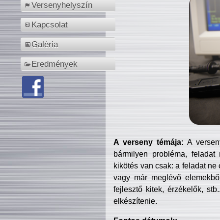
Versenyhelyszín
Kapcsolat
Galéria
Eredmények
A verseny témája:
A verseny
bármilyen probléma, feladat
kikötés van csak: a feladat ne
vagy már meglévő elemekből ö
fejlesztő kitek, érzékelők, st
elkészítenie.