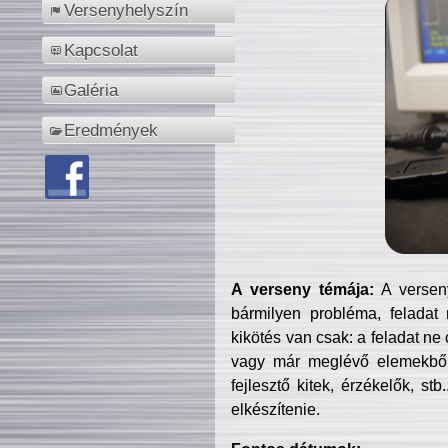
Versenyhelyszín
Kapcsolat
Galéria
Eredmények
A verseny témája:
A verseny
bármilyen probléma, feladat
kikötés van csak: a feladat ne
vagy már meglévő elemekből ö
fejlesztő kitek, érzékelők, st
elkészítenie.