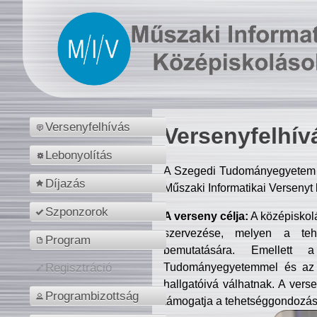
Versenyfelhívás
Versenyfelhív
Lebonyolítás
A Szegedi Tudományegyetem M
Díjazás
Műszaki Informatikai Versenyt
Szponzorok
A verseny célja:
A középiskol
szervezése, melyen a tehe
Program
bemutatására. Emellett 
Tudományegyetemmel és az o
Regisztráció
hallgatóivá válhatnak. A verse
Programbizottság
támogatja a tehetséggondozást