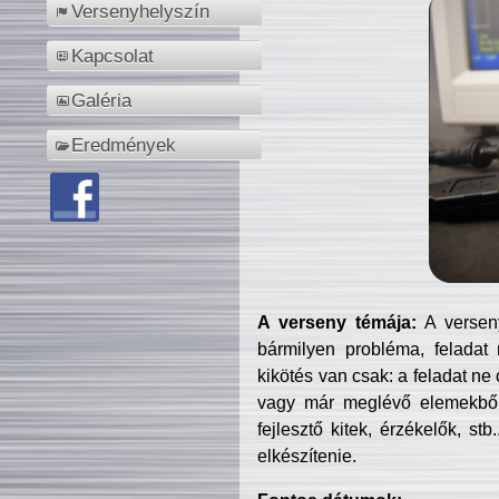
Versenyhelyszín
Kapcsolat
Galéria
Eredmények
A verseny témája:
A verseny
bármilyen probléma, feladat
kikötés van csak: a feladat ne
vagy már meglévő elemekből ö
fejlesztő kitek, érzékelők, st
elkészítenie.