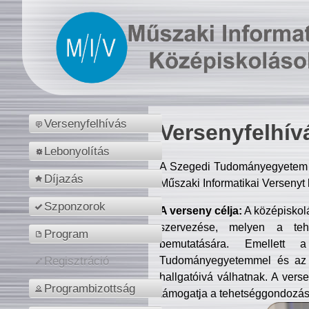
Versenyfelhívás
Versenyfelhív
Lebonyolítás
A Szegedi Tudományegyetem M
Díjazás
Műszaki Informatikai Versenyt
Szponzorok
A verseny célja:
A középiskol
szervezése, melyen a tehe
Program
bemutatására. Emellett 
Tudományegyetemmel és az o
Regisztráció
hallgatóivá válhatnak. A verse
Programbizottság
támogatja a tehetséggondozást