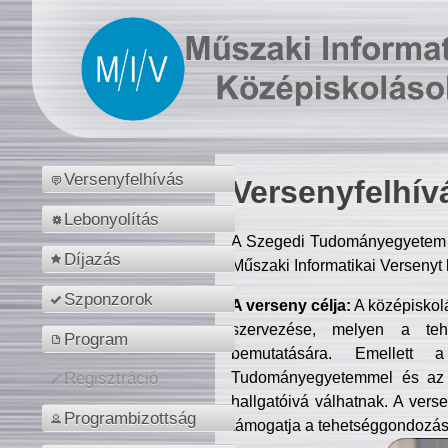
Versenyfelhívás
Versenyfelhív
Lebonyolítás
A Szegedi Tudományegyetem M
Díjazás
Műszaki Informatikai Versenyt
Szponzorok
A verseny célja:
A középiskol
szervezése, melyen a tehe
Program
bemutatására. Emellett 
Tudományegyetemmel és az o
Regisztráció
hallgatóivá válhatnak. A verse
Programbizottság
támogatja a tehetséggondozást