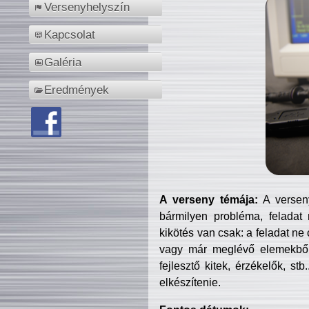
Versenyhelyszín
Kapcsolat
Galéria
Eredmények
A verseny témája:
A verseny
bármilyen probléma, feladat
kikötés van csak: a feladat ne
vagy már meglévő elemekből ö
fejlesztő kitek, érzékelők, st
elkészítenie.