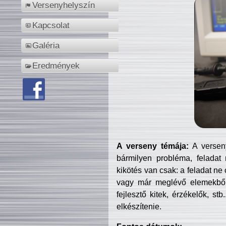
Versenyhelyszín
Kapcsolat
Galéria
Eredmények
A verseny témája:
A verseny
bármilyen probléma, feladat
kikötés van csak: a feladat ne
vagy már meglévő elemekből ö
fejlesztő kitek, érzékelők, st
elkészítenie.