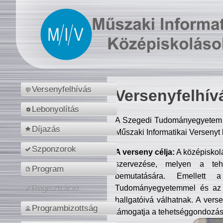
Versenyfelhívás
Versenyfelhív
Lebonyolítás
A Szegedi Tudományegyetem M
Díjazás
Műszaki Informatikai Versenyt
Szponzorok
A verseny célja:
A középiskol
szervezése, melyen a tehe
Program
bemutatására. Emellett 
Tudományegyetemmel és az o
Regisztráció
hallgatóivá válhatnak. A verse
Programbizottság
támogatja a tehetséggondozást