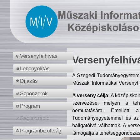
Versenyfelhívás
Versenyfelhív
Lebonyolítás
A Szegedi Tudományegyetem M
Díjazás
Műszaki Informatikai Versenyt
Szponzorok
A verseny célja:
A középiskol
szervezése, melyen a tehe
Program
bemutatására. Emellett 
Tudományegyetemmel és az o
Regisztráció
hallgatóivá válhatnak. A verse
Programbizottság
támogatja a tehetséggondozást