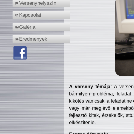
Versenyhelyszín
Kapcsolat
Galéria
Eredmények
A verseny témája:
A verseny
bármilyen probléma, feladat
kikötés van csak: a feladat ne
vagy már meglévő elemekből ö
fejlesztő kitek, érzékelők, st
elkészítenie.