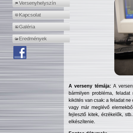
Versenyhelyszín
Kapcsolat
Galéria
Eredmények
A verseny témája:
A verseny
bármilyen probléma, feladat
kikötés van csak: a feladat ne
vagy már meglévő elemekből ö
fejlesztő kitek, érzékelők, st
elkészítenie.