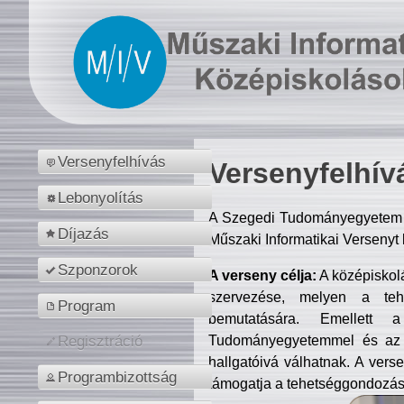
Versenyfelhívás
Versenyfelhív
Lebonyolítás
A Szegedi Tudományegyetem M
Díjazás
Műszaki Informatikai Versenyt
Szponzorok
A verseny célja:
A középiskol
szervezése, melyen a tehe
Program
bemutatására. Emellett 
Tudományegyetemmel és az o
Regisztráció
hallgatóivá válhatnak. A verse
Programbizottság
támogatja a tehetséggondozást