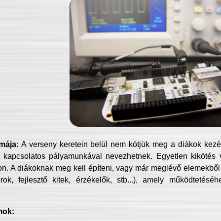
mája:
A verseny keretein belül nem kötjük meg a diákok kezét 
 kapcsolatos pályamunkával nevezhetnek. Egyetlen kikötés 
jon. A diákoknak meg kell építeni, vagy már meglévő elemekből ö
ok, fejlesztő kitek, érzékelők, stb...), amely működtetésé
mok: