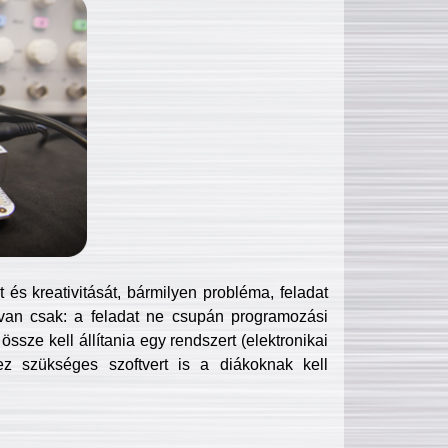
és kreativitását, bármilyen probléma, feladat
van csak: a feladat ne csupán programozási
ssze kell állítania egy rendszert (elektronikai
hez szükséges szoftvert is a diákoknak kell