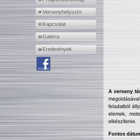
Versenyhelyszín
Kapcsolat
Galéria
Eredmények
A verseny té
megoldásával
feladatból áll
elemek, motor
elkészítenie.
Fontos dátu