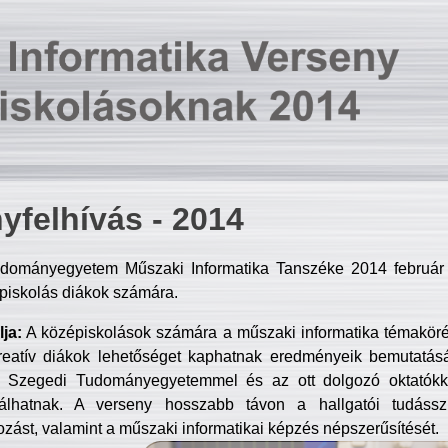
yfelhívás - 2014
dományegyetem Műszaki Informatika Tanszéke 2014 február 2
piskolás diákok számára.
ja:
A középiskolások számára a műszaki informatika témakör
reatív diákok lehetőséget kaphatnak eredményeik bemutatásá
a Szegedi Tudományegyetemmel és az ott dolgozó oktatókka
válhatnak. A verseny hosszabb távon a hallgatói tudásszi
zást, valamint a műszaki informatikai képzés népszerűsítését.