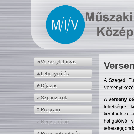
Versenyfelhívás
Versen
Lebonyolítás
A Szegedi Tu
Díjazás
Versenyt közé
Szponzorok
A verseny cél
tehetséges, k
Program
kerülhetnek 
hallgatóivá 
Regisztráció
tehetséggondo
Programbizottság