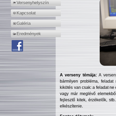
Versenyhelyszín
Kapcsolat
Galéria
Eredmények
A verseny témája:
A verseny
bármilyen probléma, feladat
kikötés van csak: a feladat ne
vagy már meglévő elemekből ö
fejlesztő kitek, érzékelők, st
elkészítenie.