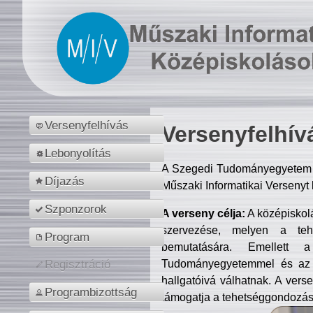
Versenyfelhívás
Versenyfelhív
Lebonyolítás
A Szegedi Tudományegyetem M
Díjazás
Műszaki Informatikai Versenyt
Szponzorok
A verseny célja:
A középiskol
szervezése, melyen a tehe
Program
bemutatására. Emellett 
Tudományegyetemmel és az o
Regisztráció
hallgatóivá válhatnak. A verse
Programbizottság
támogatja a tehetséggondozást