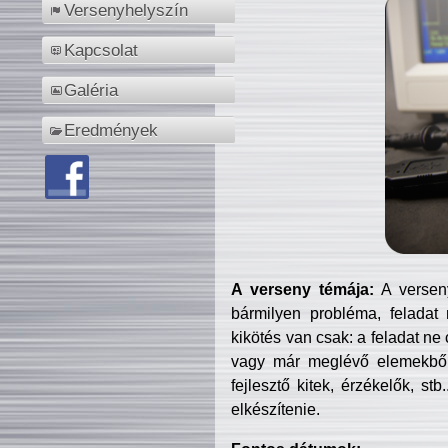
Versenyhelyszín
Kapcsolat
Galéria
Eredmények
A verseny témája:
A verseny
bármilyen probléma, feladat
kikötés van csak: a feladat ne
vagy már meglévő elemekből ö
fejlesztő kitek, érzékelők, st
elkészítenie.