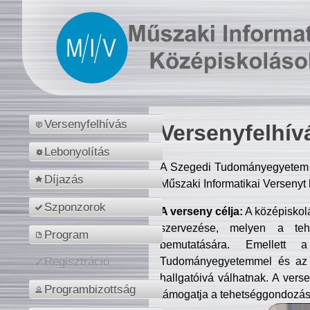
Versenyfelhívás
Versenyfelhív
Lebonyolítás
A Szegedi Tudományegyetem M
Díjazás
Műszaki Informatikai Versenyt
Szponzorok
A verseny célja:
A középiskol
szervezése, melyen a tehe
Program
bemutatására. Emellett 
Tudományegyetemmel és az o
Regisztráció
hallgatóivá válhatnak. A verse
Programbizottság
támogatja a tehetséggondozást