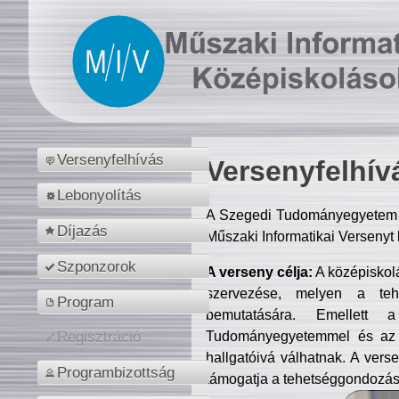
Versenyfelhívás
Versenyfelhív
Lebonyolítás
A Szegedi Tudományegyetem M
Díjazás
Műszaki Informatikai Versenyt
Szponzorok
A verseny célja:
A középiskol
szervezése, melyen a tehe
Program
bemutatására. Emellett 
Tudományegyetemmel és az o
Regisztráció
hallgatóivá válhatnak. A verse
Programbizottság
támogatja a tehetséggondozást