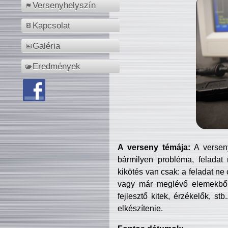
Versenyhelyszín
Kapcsolat
Galéria
Eredmények
A verseny témája:
A verseny
bármilyen probléma, feladat
kikötés van csak: a feladat ne
vagy már meglévő elemekből ö
fejlesztő kitek, érzékelők, st
elkészítenie.