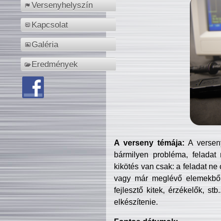
Versenyhelyszín
Kapcsolat
Galéria
Eredmények
A verseny témája:
A verseny
bármilyen probléma, feladat
kikötés van csak: a feladat ne
vagy már meglévő elemekből ö
fejlesztő kitek, érzékelők, st
elkészítenie.