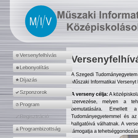
Versenyfelhívás
Versenyfelhív
Lebonyolítás
A Szegedi Tudományegyetem M
Díjazás
Műszaki Informatikai Versenyt
Szponzorok
A verseny célja:
A középiskol
szervezése, melyen a tehe
Program
bemutatására. Emellett 
Tudományegyetemmel és az o
Regisztráció
hallgatóivá válhatnak. A verse
Programbizottság
támogatja a tehetséggondozást