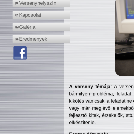
Versenyhelyszín
Kapcsolat
Galéria
Eredmények
A verseny témája:
A verseny
bármilyen probléma, feladat
kikötés van csak: a feladat ne
vagy már meglévő elemekből ö
fejlesztő kitek, érzékelők, st
elkészítenie.