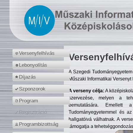
Versenyfelhívás
Versenyfelhív
Lebonyolítás
A Szegedi Tudományegyetem M
Díjazás
Műszaki Informatikai Versenyt
Szponzorok
A verseny célja:
A középiskol
szervezése, melyen a tehe
Program
bemutatására. Emellett 
Tudományegyetemmel és az o
Regisztráció
hallgatóivá válhatnak. A verse
Programbizottság
támogatja a tehetséggondozást