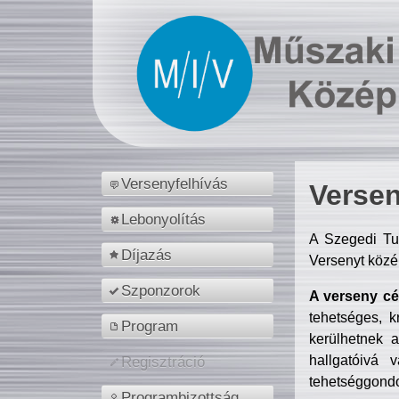
Versenyfelhívás
Versen
Lebonyolítás
A Szegedi Tu
Díjazás
Versenyt közé
Szponzorok
A verseny cél
tehetséges, k
Program
kerülhetnek 
hallgatóivá 
Regisztráció
tehetséggondo
Programbizottság