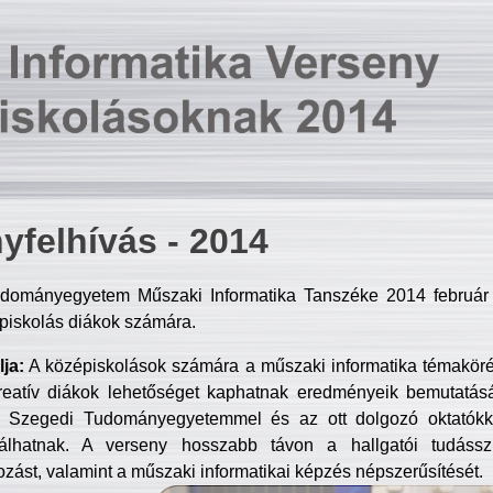
yfelhívás - 2014
dományegyetem Műszaki Informatika Tanszéke 2014 február 2
piskolás diákok számára.
ja:
A középiskolások számára a műszaki informatika témakör
reatív diákok lehetőséget kaphatnak eredményeik bemutatásá
a Szegedi Tudományegyetemmel és az ott dolgozó oktatókka
válhatnak. A verseny hosszabb távon a hallgatói tudásszi
zást, valamint a műszaki informatikai képzés népszerűsítését.