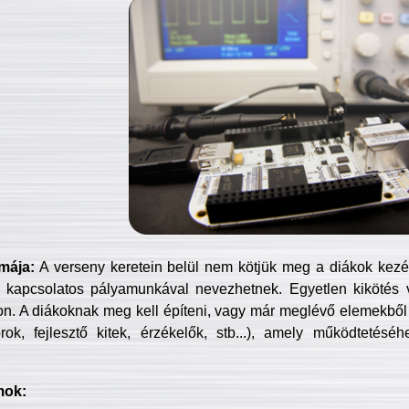
mája:
A verseny keretein belül nem kötjük meg a diákok kezét 
 kapcsolatos pályamunkával nevezhetnek. Egyetlen kikötés 
jon. A diákoknak meg kell építeni, vagy már meglévő elemekből ö
ok, fejlesztő kitek, érzékelők, stb...), amely működtetésé
mok: