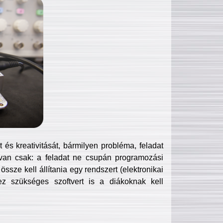
és kreativitását, bármilyen probléma, feladat
van csak: a feladat ne csupán programozási
ssze kell állítania egy rendszert (elektronikai
hez szükséges szoftvert is a diákoknak kell