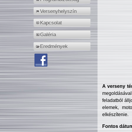
Versenyhelyszín
Kapcsolat
Galéria
Eredmények
A verseny té
megoldásával
feladatból áll
elemek, motor
elkészítenie.
Fontos dátu