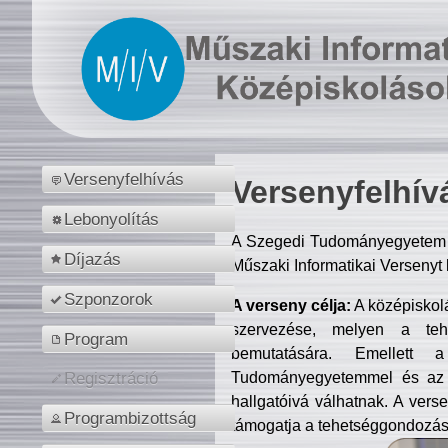
Versenyfelhívás
Versenyfelhív
Lebonyolítás
A Szegedi Tudományegyetem M
Díjazás
Műszaki Informatikai Versenyt
Szponzorok
A verseny célja:
A középiskol
szervezése, melyen a tehe
Program
bemutatására. Emellett 
Tudományegyetemmel és az o
Regisztráció
hallgatóivá válhatnak. A verse
Programbizottság
támogatja a tehetséggondozást