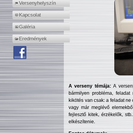
Versenyhelyszín
Kapcsolat
Galéria
Eredmények
A verseny témája:
A verseny
bármilyen probléma, feladat
kikötés van csak: a feladat ne
vagy már meglévő elemekből ö
fejlesztő kitek, érzékelők, st
elkészítenie.