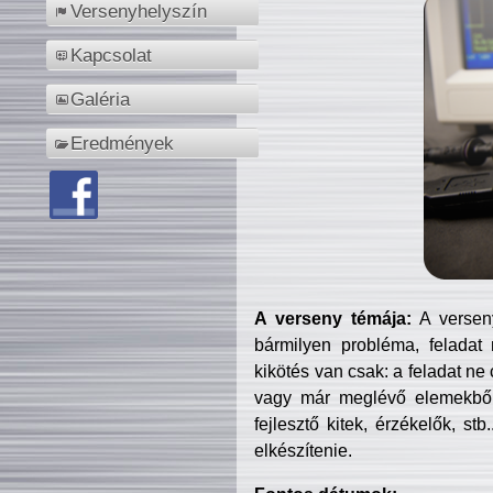
Versenyhelyszín
Kapcsolat
Galéria
Eredmények
A verseny témája:
A verseny
bármilyen probléma, feladat
kikötés van csak: a feladat ne
vagy már meglévő elemekből ö
fejlesztő kitek, érzékelők, st
elkészítenie.