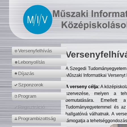
Versenyfelhívás
Versenyfelhív
Lebonyolítás
A Szegedi Tudományegyetem M
Díjazás
Műszaki Informatikai Versenyt
Szponzorok
A verseny célja:
A középiskol
szervezése, melyen a tehe
Program
bemutatására. Emellett 
Tudományegyetemmel és az o
Regisztráció
hallgatóivá válhatnak. A verse
Programbizottság
támogatja a tehetséggondozást