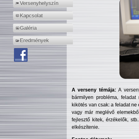
Versenyhelyszín
Kapcsolat
Galéria
Eredmények
A verseny témája:
A verseny
bármilyen probléma, feladat
kikötés van csak: a feladat ne
vagy már meglévő elemekből ö
fejlesztő kitek, érzékelők, st
elkészítenie.