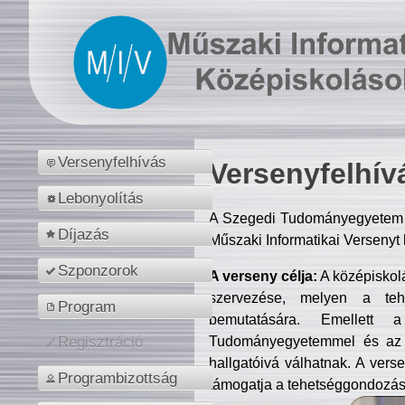
Versenyfelhívás
Versenyfelhív
Lebonyolítás
A Szegedi Tudományegyetem M
Díjazás
Műszaki Informatikai Versenyt
Szponzorok
A verseny célja:
A középiskol
szervezése, melyen a tehe
Program
bemutatására. Emellett 
Tudományegyetemmel és az o
Regisztráció
hallgatóivá válhatnak. A verse
Programbizottság
támogatja a tehetséggondozást