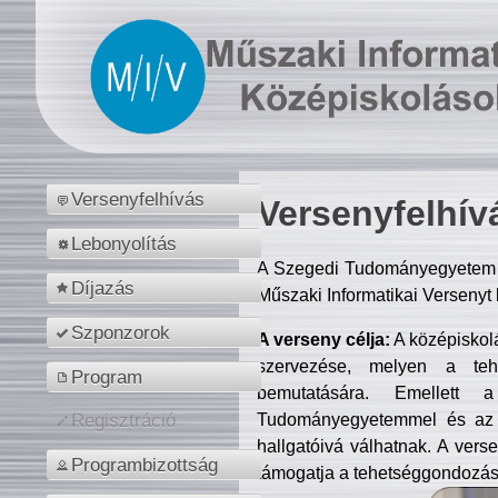
Versenyfelhívás
Versenyfelhív
Lebonyolítás
A Szegedi Tudományegyetem M
Díjazás
Műszaki Informatikai Versenyt
Szponzorok
A verseny célja:
A középiskol
szervezése, melyen a tehe
Program
bemutatására. Emellett 
Tudományegyetemmel és az o
Regisztráció
hallgatóivá válhatnak. A verse
Programbizottság
támogatja a tehetséggondozást