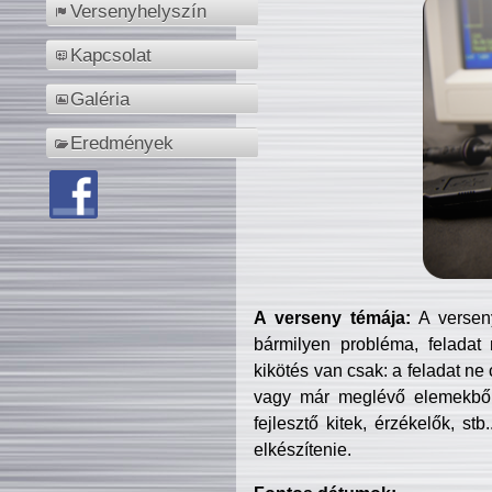
Versenyhelyszín
Kapcsolat
Galéria
Eredmények
A verseny témája:
A verseny
bármilyen probléma, feladat
kikötés van csak: a feladat ne
vagy már meglévő elemekből ö
fejlesztő kitek, érzékelők, st
elkészítenie.