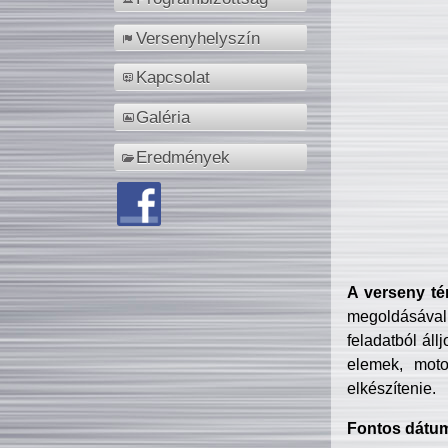
Versenyhelyszín
Kapcsolat
Galéria
Eredmények
A verseny té
megoldásával
feladatból áll
elemek, motor
elkészítenie.
Fontos dátu