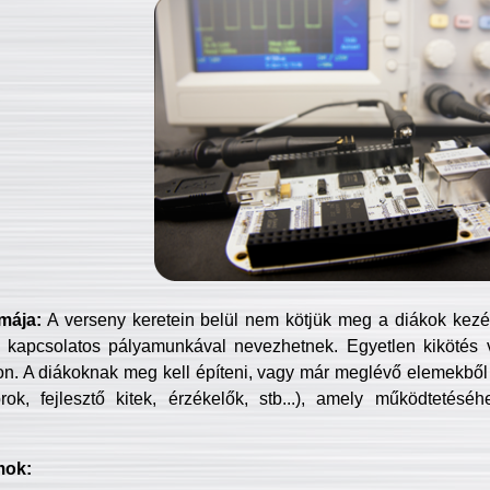
mája:
A verseny keretein belül nem kötjük meg a diákok kezét 
 kapcsolatos pályamunkával nevezhetnek. Egyetlen kikötés 
jon. A diákoknak meg kell építeni, vagy már meglévő elemekből ö
ok, fejlesztő kitek, érzékelők, stb...), amely működtetésé
mok: