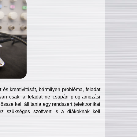
és kreativitását, bármilyen probléma, feladat
van csak: a feladat ne csupán programozási
ssze kell állítania egy rendszert (elektronikai
hez szükséges szoftvert is a diákoknak kell