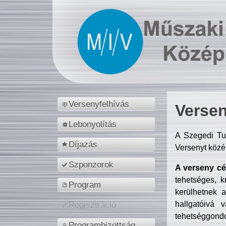
Versenyfelhívás
Versen
Lebonyolítás
A Szegedi Tu
Díjazás
Versenyt közé
Szponzorok
A verseny cél
tehetséges, k
Program
kerülhetnek 
hallgatóivá 
Regisztráció
tehetséggondo
Programbizottság