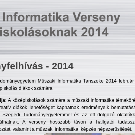
yfelhívás - 2014
dományegyetem Műszaki Informatika Tanszéke 2014 február 2
piskolás diákok számára.
ja:
A középiskolások számára a műszaki informatika témakör
reatív diákok lehetőséget kaphatnak eredményeik bemutatásá
a Szegedi Tudományegyetemmel és az ott dolgozó oktatókka
válhatnak. A verseny hosszabb távon a hallgatói tudásszi
zást, valamint a műszaki informatikai képzés népszerűsítését.