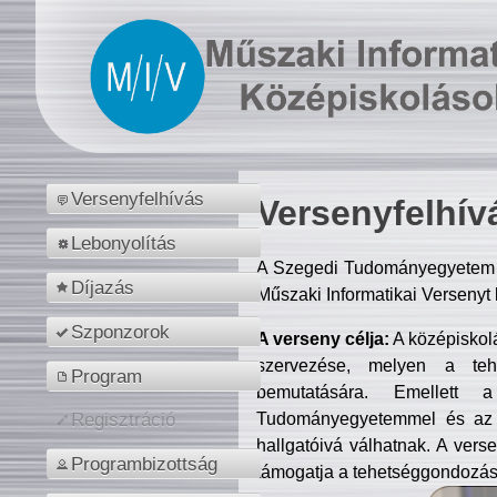
Versenyfelhívás
Versenyfelhív
Lebonyolítás
A Szegedi Tudományegyetem M
Díjazás
Műszaki Informatikai Versenyt
Szponzorok
A verseny célja:
A középiskol
szervezése, melyen a tehe
Program
bemutatására. Emellett 
Tudományegyetemmel és az o
Regisztráció
hallgatóivá válhatnak. A verse
Programbizottság
támogatja a tehetséggondozást