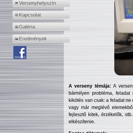
Versenyhelyszín
Kapcsolat
Galéria
Eredmények
A verseny témája:
A verseny
bármilyen probléma, feladat
kikötés van csak: a feladat ne
vagy már meglévő elemekből ö
fejlesztő kitek, érzékelők, st
elkészítenie.