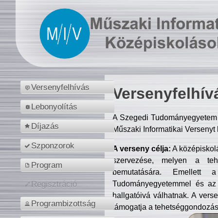
Versenyfelhívás
Versenyfelhív
Lebonyolítás
A Szegedi Tudományegyetem M
Díjazás
Műszaki Informatikai Versenyt
Szponzorok
A verseny célja:
A középiskol
szervezése, melyen a tehe
Program
bemutatására. Emellett 
Tudományegyetemmel és az o
Regisztráció
hallgatóivá válhatnak. A verse
Programbizottság
támogatja a tehetséggondozást