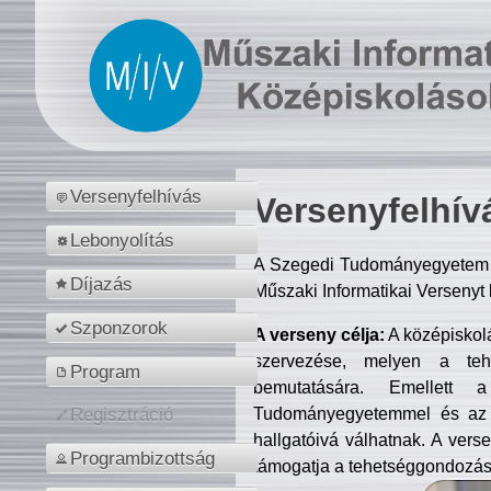
Versenyfelhívás
Versenyfelhív
Lebonyolítás
A Szegedi Tudományegyetem M
Díjazás
Műszaki Informatikai Versenyt
Szponzorok
A verseny célja:
A középiskol
szervezése, melyen a tehe
Program
bemutatására. Emellett 
Tudományegyetemmel és az o
Regisztráció
hallgatóivá válhatnak. A verse
Programbizottság
támogatja a tehetséggondozást