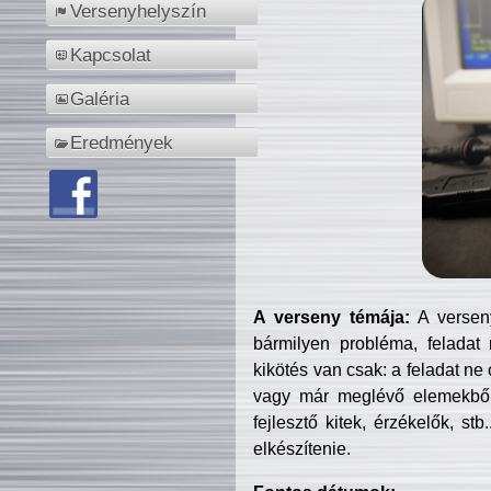
Versenyhelyszín
Kapcsolat
Galéria
Eredmények
A verseny témája:
A verseny
bármilyen probléma, feladat
kikötés van csak: a feladat ne
vagy már meglévő elemekből ö
fejlesztő kitek, érzékelők, st
elkészítenie.