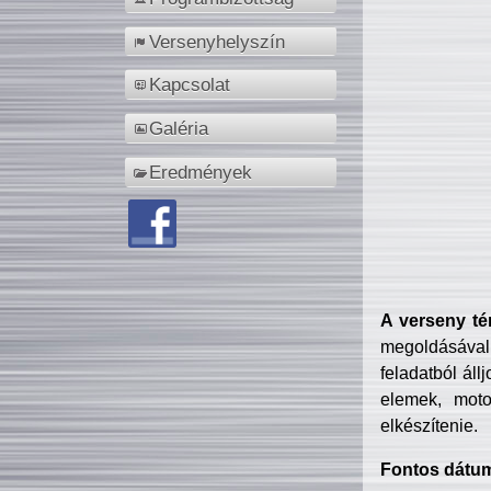
Versenyhelyszín
Kapcsolat
Galéria
Eredmények
A verseny té
megoldásával
feladatból áll
elemek, motor
elkészítenie.
Fontos dátu