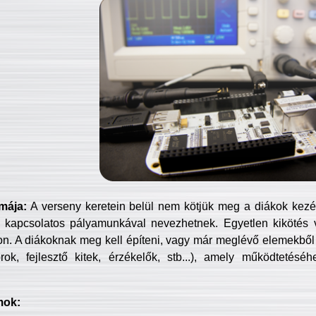
mája:
A verseny keretein belül nem kötjük meg a diákok kezét 
 kapcsolatos pályamunkával nevezhetnek. Egyetlen kikötés 
jon. A diákoknak meg kell építeni, vagy már meglévő elemekből ö
ok, fejlesztő kitek, érzékelők, stb...), amely működtetésé
mok: