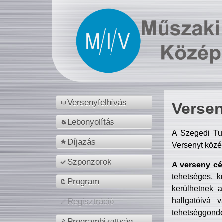
Versenyfelhívás
Versen
Lebonyolítás
A Szegedi Tu
Díjazás
Versenyt közé
Szponzorok
A verseny cél
tehetséges, k
Program
kerülhetnek 
hallgatóivá 
Regisztráció
tehetséggondo
Programbizottság