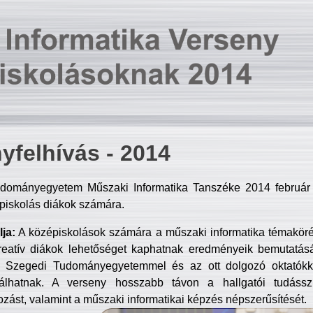
yfelhívás - 2014
dományegyetem Műszaki Informatika Tanszéke 2014 február 2
piskolás diákok számára.
ja:
A középiskolások számára a műszaki informatika témakör
reatív diákok lehetőséget kaphatnak eredményeik bemutatásá
a Szegedi Tudományegyetemmel és az ott dolgozó oktatókka
válhatnak. A verseny hosszabb távon a hallgatói tudásszi
zást, valamint a műszaki informatikai képzés népszerűsítését.