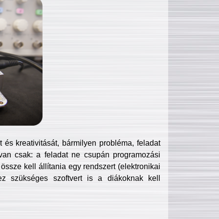
és kreativitását, bármilyen probléma, feladat
van csak: a feladat ne csupán programozási
ssze kell állítania egy rendszert (elektronikai
hez szükséges szoftvert is a diákoknak kell