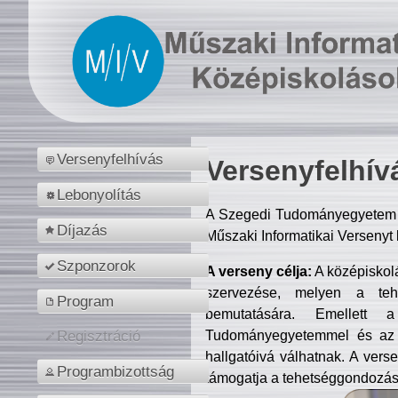
Versenyfelhívás
Versenyfelhív
Lebonyolítás
A Szegedi Tudományegyetem M
Díjazás
Műszaki Informatikai Versenyt
Szponzorok
A verseny célja:
A középiskol
szervezése, melyen a tehe
Program
bemutatására. Emellett 
Tudományegyetemmel és az o
Regisztráció
hallgatóivá válhatnak. A verse
Programbizottság
támogatja a tehetséggondozást