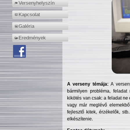
Versenyhelyszín
Kapcsolat
Galéria
Eredmények
A verseny témája:
A verseny
bármilyen probléma, feladat
kikötés van csak: a feladat ne
vagy már meglévő elemekből ö
fejlesztő kitek, érzékelők, st
elkészítenie.