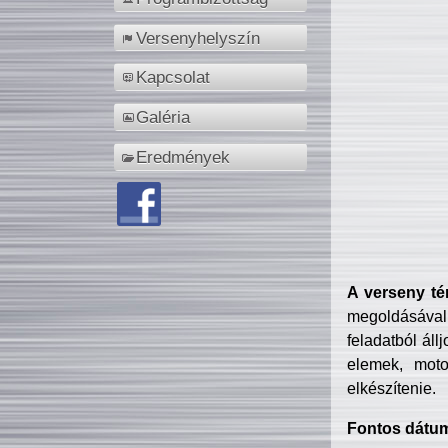
Versenyhelyszín
Kapcsolat
Galéria
Eredmények
A verseny té
megoldásával
feladatból áll
elemek, motor
elkészítenie.
Fontos dátu