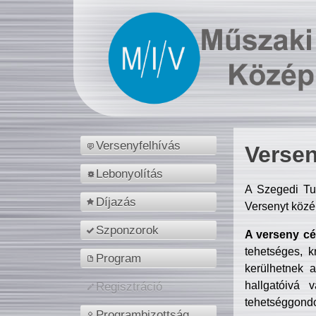
Versenyfelhívás
Versen
Lebonyolítás
A Szegedi Tu
Díjazás
Versenyt közé
Szponzorok
A verseny cél
tehetséges, k
Program
kerülhetnek 
hallgatóivá 
Regisztráció
tehetséggondo
Programbizottság