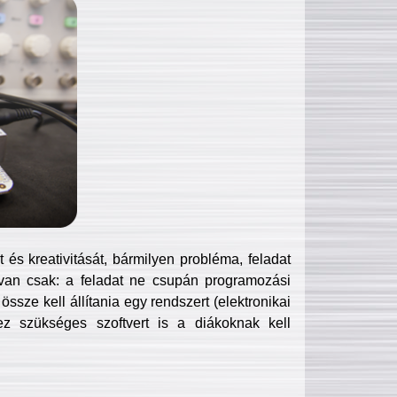
és kreativitását, bármilyen probléma, feladat
van csak: a feladat ne csupán programozási
ssze kell állítania egy rendszert (elektronikai
hez szükséges szoftvert is a diákoknak kell