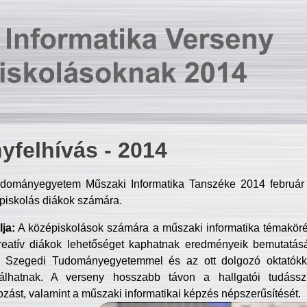
yfelhívás - 2014
dományegyetem Műszaki Informatika Tanszéke 2014 február 2
piskolás diákok számára.
ja:
A középiskolások számára a műszaki informatika témakör
reatív diákok lehetőséget kaphatnak eredményeik bemutatásá
a Szegedi Tudományegyetemmel és az ott dolgozó oktatókka
válhatnak. A verseny hosszabb távon a hallgatói tudásszi
zást, valamint a műszaki informatikai képzés népszerűsítését.