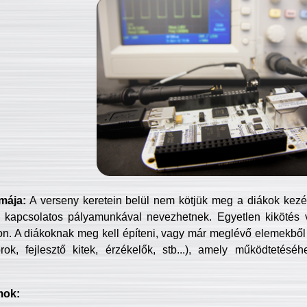
mája:
A verseny keretein belül nem kötjük meg a diákok kezét 
 kapcsolatos pályamunkával nevezhetnek. Egyetlen kikötés 
jon. A diákoknak meg kell építeni, vagy már meglévő elemekből ö
ok, fejlesztő kitek, érzékelők, stb...), amely működtetésé
mok: